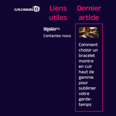
Liens
Dernier
utiles
article
Mentions
légales
Contactez-nous
Comment
choisir un
bracelet
montre
en cuir
haut de
gamme
pour
sublimer
votre
garde-
temps