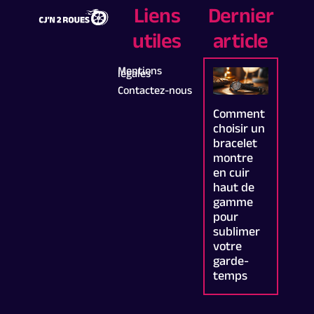
Liens
Dernier
utiles
article
Mentions
légales
Contactez-nous
Comment
choisir un
bracelet
montre
en cuir
haut de
gamme
pour
sublimer
votre
garde-
temps